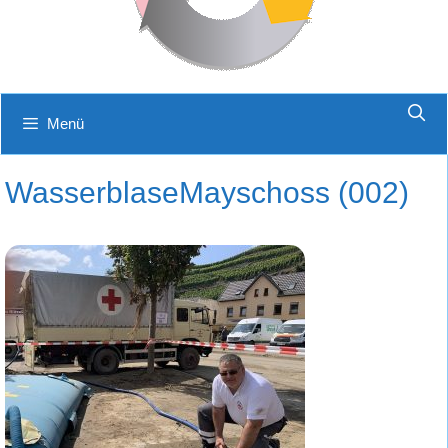
Menü
WasserblaseMayschoss (002)