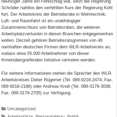
neunziger Jahre ein Fehlschlag war, setzt die Regierung
Schröder nahtlos den verfehlten Kurs der Regierung Kohl
fort. Der Arbeitskreis der Betriebsräte in Wehrtechnik,
Luft- und Raumfahrt ist ein unabhängiger
Zusammenschluss von Betriebsräten, die weiteren
Arbeitsplatzverlusten in diesen Branchen entgegenwirken
wollen. Derzeit gehören Betriebsratsgremien von 48
namhaften deutschen Firmen dem WLR-Arbeitskreis an,
sodass etwa 55.000 Arbeitnehmer von dieser
firmenübergreifenden Initiative vertreten werden.
Für weitere Informationen stehen die Sprecher des WLR-
Arbeitskreises Dieter Rügemer (Tel. 089-9216-2474; Fax.
089-9216-2186) oder Andreas Knoll (Tel. 089-3179-3038;
Fax. 089-3179-2705) zur Verfügung.
Kategorien
Uncategorized
Schlagwörter
Arbeitsplätze
,
Personalabbau
,
Politik