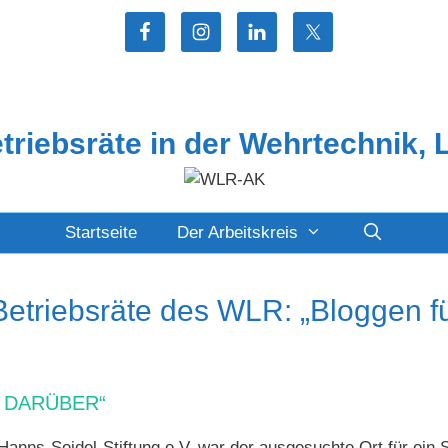
etriebsräte in der Wehrtechnik, 
Startseite
Der Arbeitskreis
Betriebsräte des WLR: „Bloggen fü
 DARÜBER“
 Hanns-Seidel-Stiftung e.V. war der ausgesuchte Ort für ein 