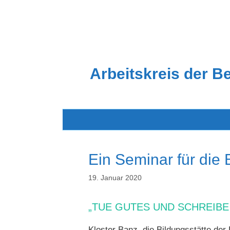
Zum
Inhalt
springen
Arbeitskreis der B
Ein Seminar für die 
19. Januar 2020
„TUE GUTES UND SCHREIBE
Kloster Banz, die Bildungsstätte der