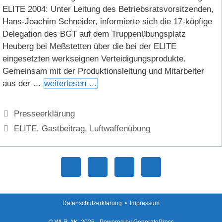
ELITE 2004: Unter Leitung des Betriebsratsvorsitzenden,
Hans-Joachim Schneider, informierte sich die 17-köpfige
Delegation des BGT auf dem Truppenübungsplatz
Heuberg bei Meßstetten über die bei der ELITE
eingesetzten werkseignen Verteidigungsprodukte.
Gemeinsam mit der Produktionsleitung und Mitarbeiter
aus der …
weiterlesen …
Kategorien
Presseerklärung
Schlagwörter
ELITE
,
Gastbeitrag
,
Luftwaffenübung
Datenschutzerklärung
•
Impressum
© WLR-AK, 2026 - Powered by GeneratePress