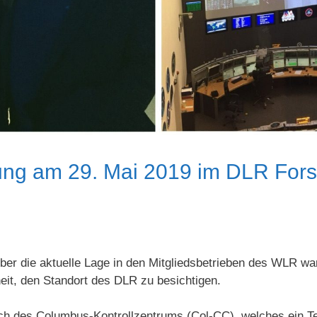
ung am 29. Mai 2019 im DLR For
er die aktuelle Lage in den Mitgliedsbetrieben des WLR w
it, den Standort des DLR zu besichtigen.
ch des Columbus-Kontrollzentrums (Col-CC), welches ein T