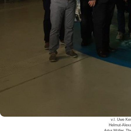
v.l. Uwe Ke
Helmut-Alex
Artur Müller, T