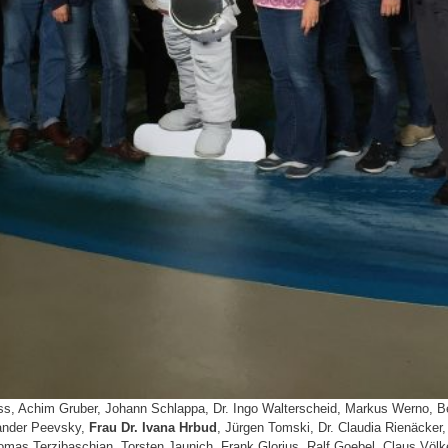
ss, Achim Gruber, Johann Schlappa, Dr. Ingo Walterscheid, Markus Werno, B
ander Peevsky,
Frau Dr. Ivana Hrbud
, Jürgen Tomski, Dr. Claudia Rienäcker,
homas Terzibaschian, Torsten Jaunich, Frank Glorius, Ralf Goebel, Claus Völ