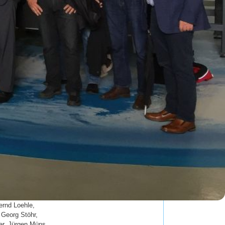
ernd Loehle,
 Georg Stöhr,
ker, Jürgen Müns