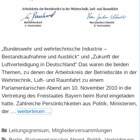
„Bundeswehr und wehrtechnische Industrie –
Bestandsaufnahme und Ausblick“ und „Zukunft der
Luftverteidigung in Deutschland“ Das waren die beiden
Themen, zu denen der Arbeitskreis der Betriebsräte in der
Wehrtechnik, Luft- und Raumfahrt zu einem
Parlamentarischen Abend am 10. November 2010 in die
Vertretung des Freistaates Bayern beim Bund eingeladen
hatte. Zahlreiche Persönlichkeiten aus Politik, Ministerien,
der …
weiterlesen …
Kategorien
Leitungsgremium
,
Mitgliederversammlungen
Schlagwörter
Berlin
,
Parlamentarischer Abend
,
Politik
,
Verteidigung
,