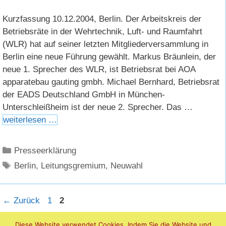
Kurzfassung 10.12.2004, Berlin. Der Arbeitskreis der
Betriebsräte in der Wehrtechnik, Luft- und Raumfahrt
(WLR) hat auf seiner letzten Mitgliederversammlung in
Berlin eine neue Führung gewählt. Markus Bräunlein, der
neue 1. Sprecher des WLR, ist Betriebsrat bei AOA
apparatebau gauting gmbh. Michael Bernhard, Betriebsrat
der EADS Deutschland GmbH in München-
Unterschleißheim ist der neue 2. Sprecher. Das …
weiterlesen …
Kategorien
Presseerklärung
Schlagwörter
Berlin
,
Leitungsgremium
,
Neuwahl
Seite
Seite
←
Zurück
1
2
Diese Website verwendet Cookies. Indem Sie die Website und