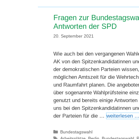
Fragen zur Bundestagswa
Antworten der SPD
20. September 2021
Wie auch bei den vergangenen Wahl
AK von den Spitzenkandidatinnen un
der demokratischen Parteien wissen,
möglichen Amtszeit für die Wehrtechn
und Raumfahrt planen. Die angebote
über sogenannte Wahlprüfsteine einz
genutzt und bereits einige Antworten
uns bei den Spitzenkandidatinnen un
der Parteien für die …
weiterlesen 
Kategorien
Bundestagswahl
Schlagwörter
Arbeitsplätze
,
Berlin
,
Bundestagswahl
,
P