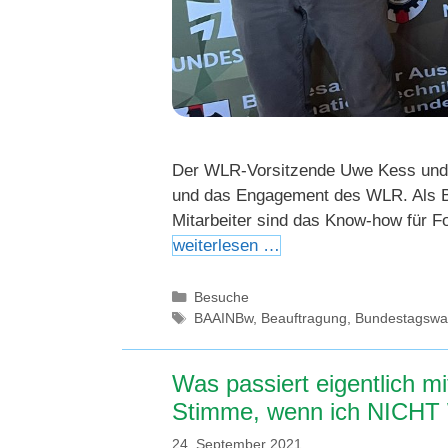
Der WLR-Vorsitzende Uwe Kess und de
und das Engagement des WLR. Als Betr
Mitarbeiter sind das Know-how für F
weiterlesen …
Kategorien
Besuche
Schlagwörter
BAAINBw
,
Beauftragung
,
Bundestagswa
Was passiert eigentlich m
Stimme, wenn ich NICHT
24. September 2021