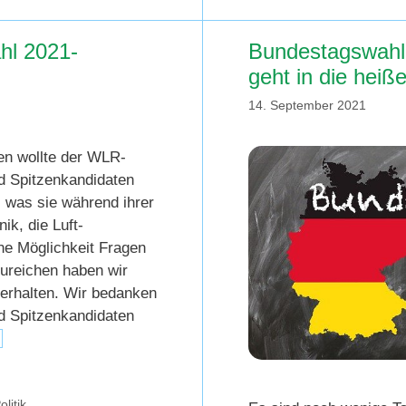
hl 2021-
Bundestagswahl
geht in die heiß
14. September 2021
en wollte der WLR-
d Spitzenkandidaten
 was sie während ihrer
ik, die Luft-
ne Möglichkeit Fragen
ureichen haben wir
 erhalten. Wir bedanken
d Spitzenkandidaten
…
olitik