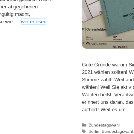
iner abgegebenen
gültig macht,
ise wie …
weiterlesen
Gute Gründe warum Si
2021 wählen sollten! We
Stimme zählt! Weil and
wählen! Weil Sie aktiv 
Wählen heißt, Verantw
erinnert uns daran, da
aufhört! Weil es um …
Kategorien
Bundestagswahl
Schlagwörter
Berlin
,
Bundestagswahl