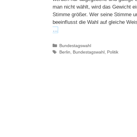
man nicht wählt, wird das Gewicht e
Stimme größer. Wer seine Stimme un
beeinflusst die Wahl auf gleiche We
…
Kategorien
Bundestagswahl
Schlagwörter
Berlin
,
Bundestagswahl
,
Politik