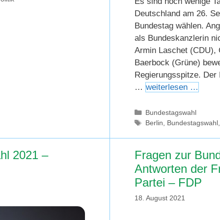
Es sind noch wenige Ta
Deutschland am 26. Se
Bundestag wählen. Ang
als Bundeskanzlerin ni
Armin Laschet (CDU), 
Baerbock (Grüne) bewe
Regierungsspitze. Der
…
weiterlesen …
Kategorien
Bundestagswahl
Schlagwörter
Berlin
,
Bundestagswahl
hl 2021 –
Fragen zur Bund
Antworten der F
Partei – FDP
18. August 2021